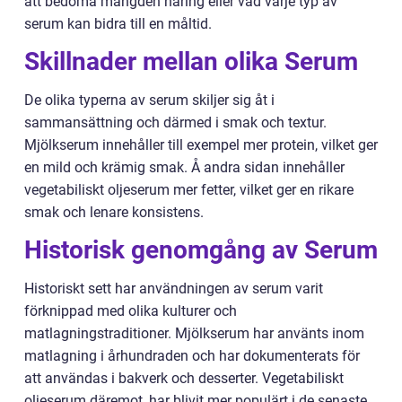
att bedöma mängden näring eller vad varje typ av
serum kan bidra till en måltid.
Skillnader mellan olika Serum
De olika typerna av serum skiljer sig åt i
sammansättning och därmed i smak och textur.
Mjölkserum innehåller till exempel mer protein, vilket ger
en mild och krämig smak. Å andra sidan innehåller
vegetabiliskt oljeserum mer fetter, vilket ger en rikare
smak och lenare konsistens.
Historisk genomgång av Serum
Historiskt sett har användningen av serum varit
förknippad med olika kulturer och
matlagningstraditioner. Mjölkserum har använts inom
matlagning i århundraden och har dokumenterats för
att användas i bakverk och desserter. Vegetabiliskt
oljeserum däremot, har blivit mer populärt i de senaste