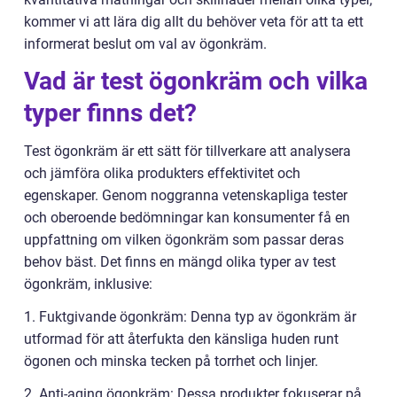
kommer vi att lära dig allt du behöver veta för att ta ett
informerat beslut om val av ögonkräm.
Vad är test ögonkräm och vilka
typer finns det?
Test ögonkräm är ett sätt för tillverkare att analysera
och jämföra olika produkters effektivitet och
egenskaper. Genom noggranna vetenskapliga tester
och oberoende bedömningar kan konsumenter få en
uppfattning om vilken ögonkräm som passar deras
behov bäst. Det finns en mängd olika typer av test
ögonkräm, inklusive:
1. Fuktgivande ögonkräm: Denna typ av ögonkräm är
utformad för att återfukta den känsliga huden runt
ögonen och minska tecken på torrhet och linjer.
2. Anti-aging ögonkräm: Dessa produkter fokuserar på