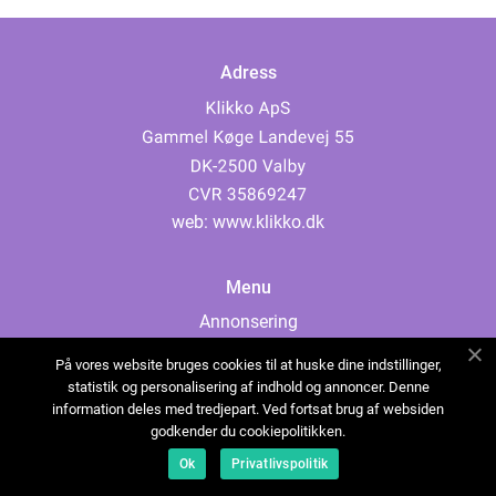
Adress
web:
www.klikko.dk
Menu
Annonsering
Om oss
På vores website bruges cookies til at huske dine indstillinger,
Cookies
statistik og personalisering af indhold og annoncer. Denne
information deles med tredjepart. Ved fortsat brug af websiden
Kontakta oss
godkender du cookiepolitikken.
Sitemap
Ok
Privatlivspolitik