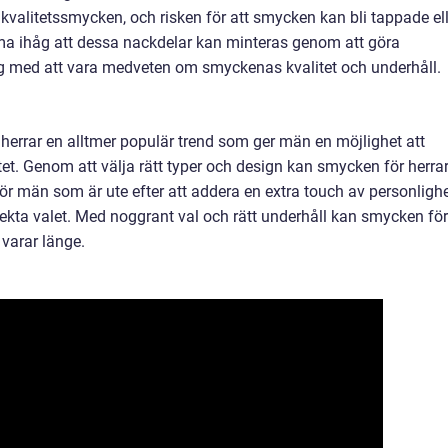
kvalitetssmycken, och risken för att smycken kan bli tappade ell
mma ihåg att dessa nackdelar kan minteras genom att göra
ig med att vara medveten om smyckenas kvalitet och underhåll.
errar en alltmer populär trend som ger män en möjlighet att
itet. Genom att välja rätt typer och design kan smycken för herra
t. För män som är ute efter att addera en extra touch av personligh
erfekta valet. Med noggrant val och rätt underhåll kan smycken för
 varar länge.