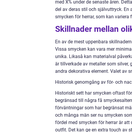
med X% under de senaste åren. Detta 
del av deras stil och självuttryck. E
smycken för herrar, som kan variera f
Skillnader mellan ol
En av de mest uppenbara skillnaderna
Vissa smycken kan vara mer minimal
unika. Likaså kan materialval påver
är tillverkade av metaller som silver, 
andra dekorativa element. Valet av sm
Historisk genomgång av för- och na
Historiskt sett har smycken oftast fö
begränsad till några få smyckesalter
förväntningar som har begränsat män
och många män ser nu smycken som en 
fördel med smycken för herrar är att 
outfit. Det kan ge en extra touch av 