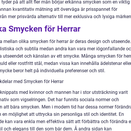
tyder på att allt fler män börjar erkänna smycken som en viktig
n annan kvantitativ mätning att överväga är prisspannet för
rån mer prisvärda alternativ till mer exklusiva och lyxiga märken
ika Smycken för Herrar
 mellan olika smycken för herrar är deras design och utseende.
istiska och subtila medan andra kan vara mer iögonfallande o
ka utseendet och känslan av ett smycke. Många smycken för her
guld eller rostfritt stål, medan vissa kan innehålla ädelstenar elle
ycke beror helt på individuella preferenser och stil.
ckdelar med Smycken för Herrar
rknippats med kvinnor och mannen har i stor utsträckning varit
nativ som vigselringen. Det har funnits sociala normer och
 att bära smycken. Men i modern tid har dessa normer förändr
möjlighet att uttrycka sin personliga stil och identitet. En
de kan vara enkla men effektiva sätt att förbättra och förändra 
stil och elegans till den som bär dem. Å andra sidan kan