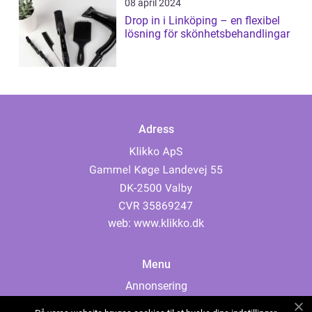
08 april 2024
Drop in i Linköping – en flexibel
lösning för skönhetsbehandlingar
Adress
web:
www.klikko.dk
Menu
Annonsering
Om oss