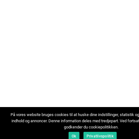
På vores website bruges cookies til at huske dine indstillinger, statistik o
indhold og annoncer. Denne information deles med tredjepart. Ved fortsa
godkender du cookiepolitikken.
Ok
Privatlivspolitik