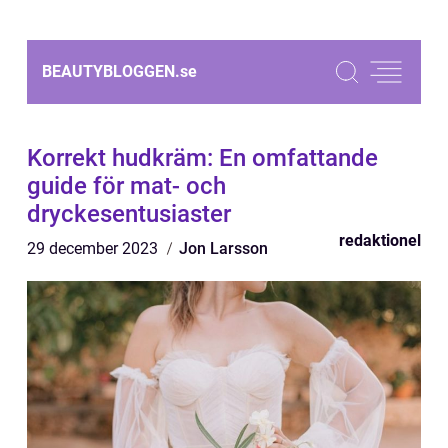
BEAUTYBLOGGEN.
se
Korrekt hudkräm: En omfattande
guide för mat- och
dryckesentusiaster
redaktionel
29 december 2023
Jon Larsson