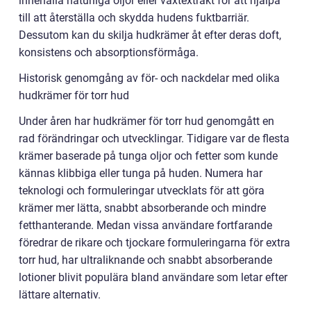
innehålla naturliga oljor eller växtextrakt för att hjälpa
till att återställa och skydda hudens fuktbarriär.
Dessutom kan du skilja hudkrämer åt efter deras doft,
konsistens och absorptionsförmåga.
Historisk genomgång av för- och nackdelar med olika
hudkrämer för torr hud
Under åren har hudkrämer för torr hud genomgått en
rad förändringar och utvecklingar. Tidigare var de flesta
krämer baserade på tunga oljor och fetter som kunde
kännas klibbiga eller tunga på huden. Numera har
teknologi och formuleringar utvecklats för att göra
krämer mer lätta, snabbt absorberande och mindre
fetthanterande. Medan vissa användare fortfarande
föredrar de rikare och tjockare formuleringarna för extra
torr hud, har ultraliknande och snabbt absorberande
lotioner blivit populära bland användare som letar efter
lättare alternativ.