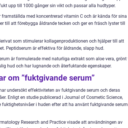
kt upp till 1000 gånger sin vikt och passar alla hudtyper.
 framställda med koncentrerad vitamin C och är kända för sina
r till att förebygga åldrande tecken och ger en fräsch lyster till
erivat som stimulerar kollagenproduktionen och hjälper till att
tet. Peptidserum är effektiva för åldrande, slapp hud.
rum är formulerade med naturliga extrakt som aloe vera, grönt 
slig hud och har lugnande och återfuktande egenskaper.
gar om ”fuktgivande serum”
har undersökt effektiviteten av fuktgivande serum och deras
er. Enligt en studie publicerad i Journal of Cosmetic Science,
 fuktighetsnivåer i huden efter att ha använt fuktgivande serum 
rmatology Research and Practice visade att användningen av