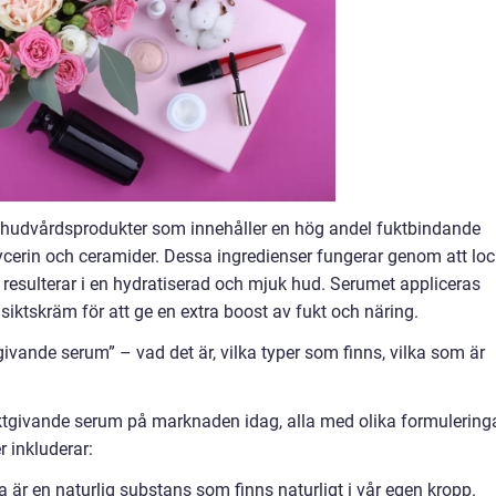
 hudvårdsprodukter som innehåller en hög andel fuktbindande
ycerin och ceramider. Dessa ingredienser fungerar genom att lo
ket resulterar i en hydratiserad och mjuk hud. Serumet appliceras
siktskräm för att ge en extra boost av fukt och näring.
ivande serum” – vad det är, vilka typer som finns, vilka som är
uktgivande serum på marknaden idag, alla med olika formulering
 inkluderar:
är en naturlig substans som finns naturligt i vår egen kropp.