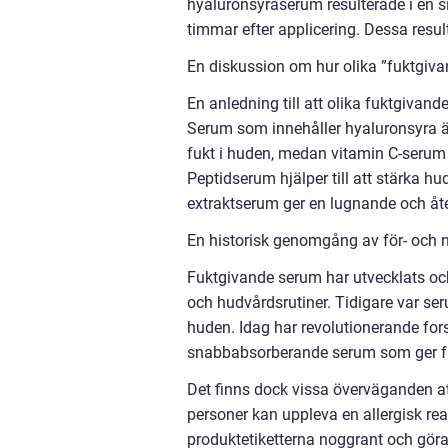
hyaluronsyraserum resulterade i en s
timmar efter applicering. Dessa resu
En diskussion om hur olika ”fuktgivan
En anledning till att olika fuktgivan
Serum som innehåller hyaluronsyra är 
fukt i huden, medan vitamin C-serum 
Peptidserum hjälper till att stärka h
extraktserum ger en lugnande och åte
En historisk genomgång av för- och 
Fuktgivande serum har utvecklats och
och hudvårdsrutiner. Tidigare var seru
huden. Idag har revolutionerande fors
snabbabsorberande serum som ger fuk
Det finns dock vissa överväganden at
personer kan uppleva en allergisk reak
produktetiketterna noggrant och göra