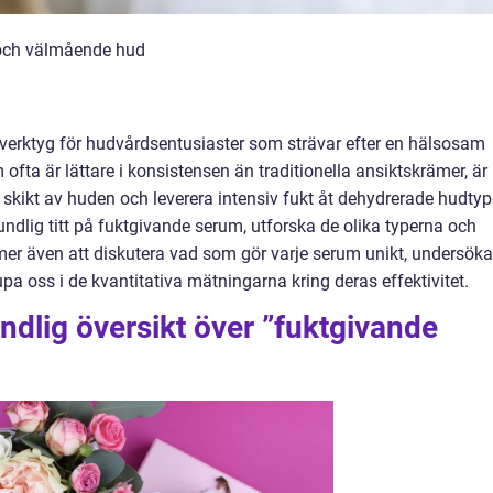
 och välmående hud
verktyg för hudvårdsentusiaster som strävar efter en hälsosam
fta är lättare i konsistensen än traditionella ansiktskrämer, är
 skikt av huden och leverera intensiv fukt åt dehydrerade hudtyp
rundlig titt på fuktgivande serum, utforska de olika typerna och
er även att diskutera vad som gör varje serum unikt, undersöka
upa oss i de kvantitativa mätningarna kring deras effektivitet.
ndlig översikt över ”fuktgivande