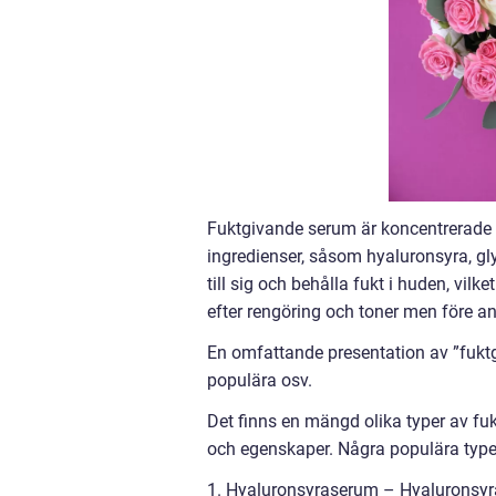
Fuktgivande serum är koncentrerade
ingredienser, såsom hyaluronsyra, gl
till sig och behålla fukt i huden, vil
efter rengöring och toner men före an
En omfattande presentation av ”fuktg
populära osv.
Det finns en mängd olika typer av f
och egenskaper. Några populära typer
1. Hyaluronsyraserum – Hyaluronsyra 