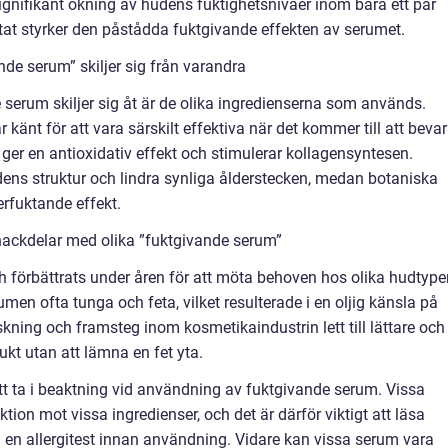
ignifikant ökning av hudens fuktighetsnivåer inom bara ett par
ltat styrker den påstådda fuktgivande effekten av serumet.
de serum” skiljer sig från varandra
de serum skiljer sig åt är de olika ingredienserna som används.
känt för att vara särskilt effektiva när det kommer till att beva
ger en antioxidativ effekt och stimulerar kollagensyntesen.
udens struktur och lindra synliga ålderstecken, medan botaniska
rfuktande effekt.
nackdelar med olika ”fuktgivande serum”
 förbättrats under åren för att möta behoven hos olika hudtype
men ofta tunga och feta, vilket resulterade i en oljig känsla på
kning och framsteg inom kosmetikaindustrin lett till lättare och
t utan att lämna en fet yta.
t ta i beaktning vid användning av fuktgivande serum. Vissa
tion mot vissa ingredienser, och det är därför viktigt att läsa
 en allergitest innan användning. Vidare kan vissa serum vara