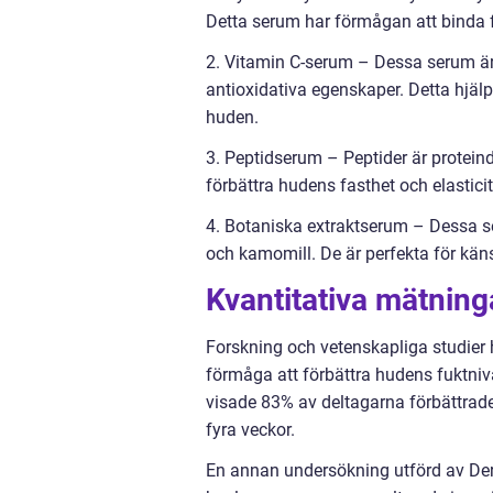
Detta serum har förmågan att binda fu
2. Vitamin C-serum – Dessa serum är
antioxidativa egenskaper. Detta hjälpe
huden.
3. Peptidserum – Peptider är proteind
förbättra hudens fasthet och elastici
4. Botaniska extraktserum – Dessa se
och kamomill. De är perfekta för kän
Kvantitativa mätnin
Forskning och vetenskapliga studier 
förmåga att förbättra hudens fuktnivå
visade 83% av deltagarna förbättrade
fyra veckor.
En annan undersökning utförd av De