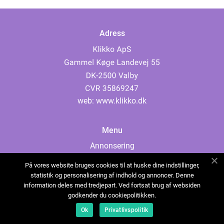
Adress
web:
www.klikko.dk
Menu
Annonsering
Om oss
På vores website bruges cookies til at huske dine indstillinger,
Cookies
statistik og personalisering af indhold og annoncer. Denne
information deles med tredjepart. Ved fortsat brug af websiden
Kontakta oss
godkender du cookiepolitikken.
Sitemap
Ok
Privatlivspolitik