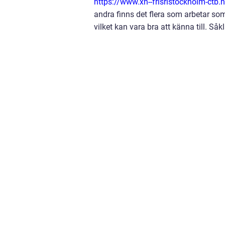
https://www.xn--frisristockholm-ctb.
andra finns det flera som arbetar som f
vilket kan vara bra att känna till. S