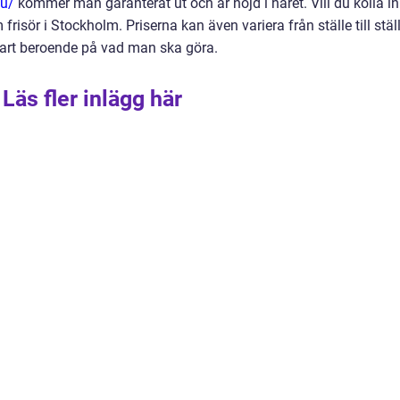
nu/
kommer man garanterat ut och är nöjd i håret. Vill du kolla in
risör i Stockholm. Priserna kan även variera från ställe till ställ
åklart beroende på vad man ska göra.
Läs fler inlägg här