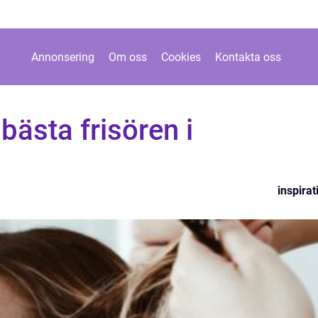
Annonsering
Om oss
Cookies
Kontakta oss
bästa frisören i
inspirat