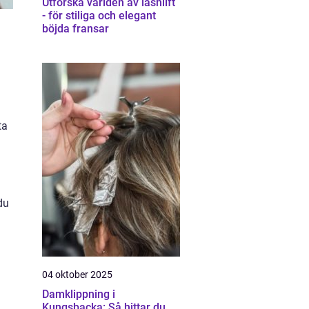
Utforska världen av lashlift
- för stiliga och elegant
böjda fransar
ta
du
04 oktober 2025
Damklippning i
Kungsbacka: Så hittar du