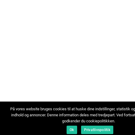
På vores website bruges cookies til at huske dine indstillinger, statistik o
indhold og annoncer. Denne information deles med tredjepart. Ved fortsa
godkender du cookiepolitikken.
Ok
Privatlivspolitik