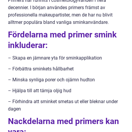
Primers har funnits i cosmetologyvärlden i flera
decennier. I början användes primers främst av
professionella makeupartister, men de har nu blivit
alltmer populära bland vanliga sminkanvändare.
Fördelarna med primer smink
inkluderar:
– Skapa en jämnare yta för sminkapplikation
– Förbättra sminkets hållbarhet
– Minska synliga porer och ojämn hudton
– Hjälpa till att tämja oljig hud
– Förhindra att sminket smetas ut eller bleknar under
dagen
Nackdelarna med primers kan
vara: