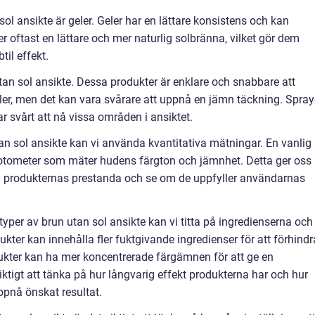
l ansikte är geler. Geler har en lättare konsistens och kan
 oftast en lättare och mer naturlig solbränna, vilket gör dem
til effekt.
utan sol ansikte. Dessa produkter är enklare och snabbare att
er, men det kan vara svårare att uppnå en jämn täckning. Spray
 svårt att nå vissa områden i ansiktet.
tan sol ansikte kan vi använda kvantitativa mätningar. En vanlig
otometer som mäter hudens färgton och jämnhet. Detta ger oss
ra produkternas prestanda och se om de uppfyller användarnas
 typer av brun utan sol ansikte kan vi titta på ingredienserna och
kter kan innehålla fler fuktgivande ingredienser för att förhindr
dukter kan ha mer koncentrerade färgämnen för att ge en
iktigt att tänka på hur långvarig effekt produkterna har och hur
ppnå önskat resultat.