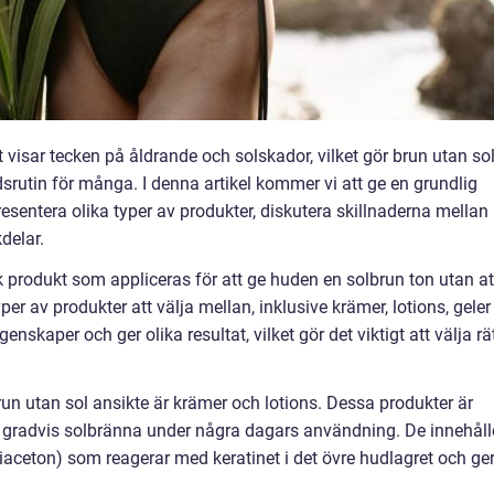
 visar tecken på åldrande och solskador, vilket gör brun utan so
rdsrutin för många. I denna artikel kommer vi att ge en grundlig
resentera olika typer av produkter, diskutera skillnaderna mellan
delar.
k produkt som appliceras för att ge huden en solbrun ton utan at
per av produkter att välja mellan, inklusive krämer, lotions, geler
enskaper och ger olika resultat, vilket gör det viktigt att välja rä
un utan sol ansikte är krämer och lotions. Dessa produkter är
 en gradvis solbränna under några dagars användning. De innehåll
aceton) som reagerar med keratinet i det övre hudlagret och ge