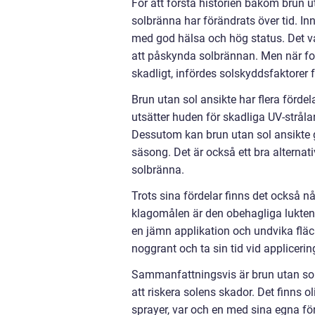
För att förstå historien bakom brun uta
solbränna har förändrats över tid. I
med god hälsa och hög status. Det var
att påskynda solbrännan. Men när for
skadligt, infördes solskyddsfaktorer f
Brun utan sol ansikte har flera fördel
utsätter huden för skadliga UV-stråla
Dessutom kan brun utan sol ansikte ge
säsong. Det är också ett bra alternati
solbränna.
Trots sina fördelar finns det också n
klagomålen är den obehagliga lukten
en jämn applikation och undvika fläckar
noggrant och ta sin tid vid applicerin
Sammanfattningsvis är brun utan sol 
att riskera solens skador. Det finns ol
sprayer, var och en med sina egna fö