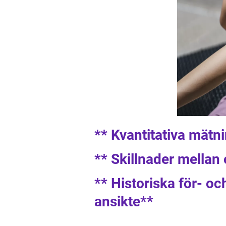
** Kvantitativa mätn
** Skillnader mellan 
** Historiska för- o
ansikte**