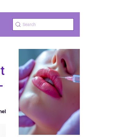
t
-
nel