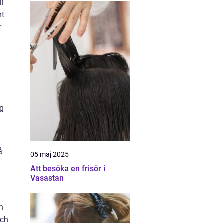
ll
mt
r
ig
å
05 maj 2025
Att besöka en frisör i
Vasastan
n
ch
och