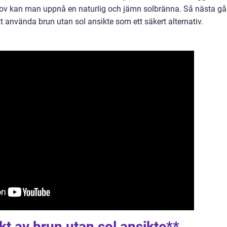
behov kan man uppnå en naturlig och jämn solbränna. Så nästa g
tt använda brun utan sol ansikte som ett säkert alternativ.
kt av brun utan sol ansikte**