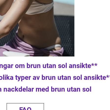
ingar om brun utan sol ansikte**
olika typer av brun utan sol ansikte*
ch nackdelar med brun utan sol
FAQ