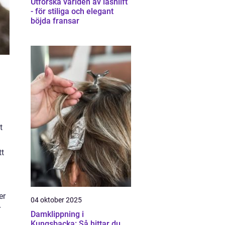
Utforska världen av lashlift
- för stiliga och elegant
böjda fransar
l
t
tt
er
04 oktober 2025
r
Damklippning i
Kungsbacka: Så hittar du