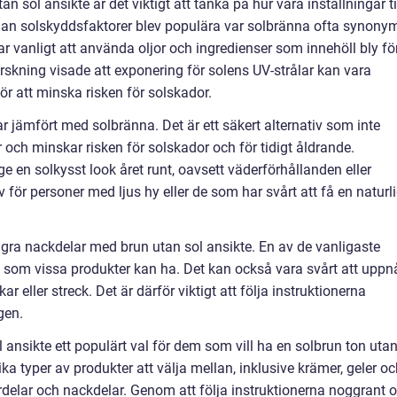
n sol ansikte är det viktigt att tänka på hur våra inställningar ti
nnan solskyddsfaktorer blev populära var solbränna ofta synony
 vanligt att använda oljor och ingredienser som innehöll bly fö
skning visade att exponering för solens UV-strålar kan vara
ör att minska risken för solskador.
ar jämfört med solbränna. Det är ett säkert alternativ som inte
r och minskar risken för solskador och för tidigt åldrande.
 en solkysst look året runt, oavsett väderförhållanden eller
v för personer med ljus hy eller de som har svårt att få en naturl
ågra nackdelar med brun utan sol ansikte. En av de vanligaste
 som vissa produkter kan ha. Det kan också vara svårt att uppn
 eller streck. Det är därför viktigt att följa instruktionerna
gen.
ansikte ett populärt val för dem som vill ha en solbrun ton uta
ika typer av produkter att välja mellan, inklusive krämer, geler o
rdelar och nackdelar. Genom att följa instruktionerna noggrant 