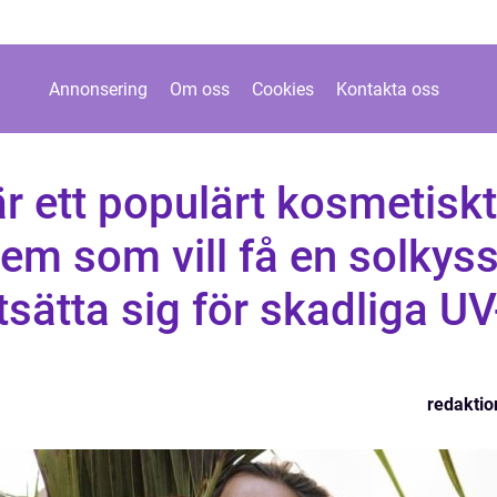
Annonsering
Om oss
Cookies
Kontakta oss
är ett populärt kosmetiskt
dem som vill få en solkyss
tsätta sig för skadliga UV
redaktio