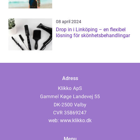
08 april 2024
Drop in i Linköping – en flexibel
lösning för skönhetsbehandlingar
Adress
web:
www.klikko.dk
Menu