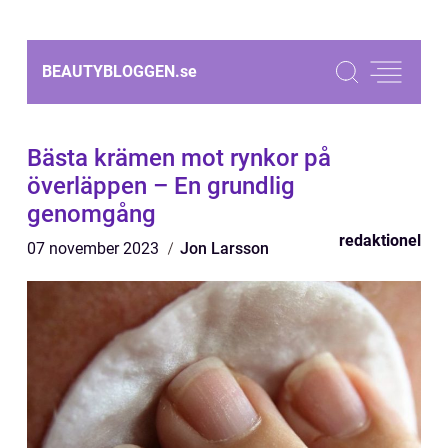
BEAUTYBLOGGEN.
se
Bästa krämen mot rynkor på
överläppen – En grundlig
genomgång
redaktionel
07 november 2023
Jon Larsson