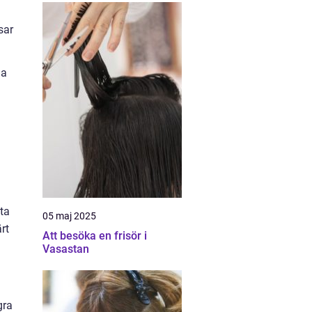
sar
ga
ta
05 maj 2025
rt
Att besöka en frisör i
Vasastan
gra