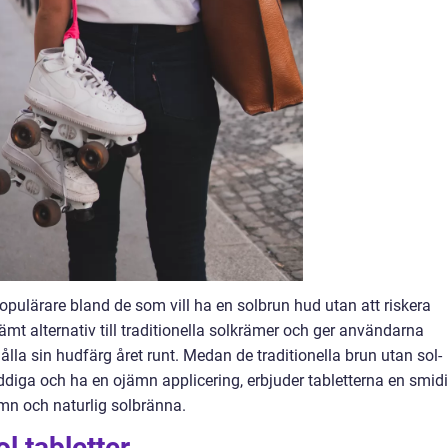
t populärare bland de som vill ha en solbrun hud utan att riskera
ämt alternativ till traditionella solkrämer och ger användarna
ålla sin hudfärg året runt. Medan de traditionella brun utan sol-
diga och ha en ojämn applicering, erbjuder tabletterna en smid
ämn och naturlig solbränna.
l tabletter