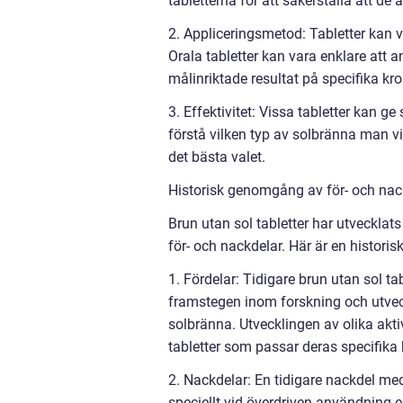
tabletterna för att säkerställa att de
2. Appliceringsmetod: Tabletter kan va
Orala tabletter kan vara enklare att 
målinriktade resultat på specifika kr
3. Effektivitet: Vissa tabletter kan g
förstå vilken typ av solbränna man vi
det bästa valet.
Historisk genomgång av för- och nack
Brun utan sol tabletter har utvecklats 
för- och nackdelar. Här är en histor
1. Fördelar: Tidigare brun utan sol 
framstegen inom forskning och utveckl
solbränna. Utvecklingen av olika akti
tabletter som passar deras specifika
2. Nackdelar: En tidigare nackdel med
speciellt vid överdriven användning ell