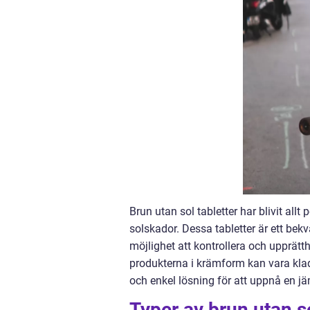
Brun utan sol tabletter har blivit all
solskador. Dessa tabletter är ett bekv
möjlighet att kontrollera och upprätth
produkterna i krämform kan vara klad
och enkel lösning för att uppnå en j
Typer av brun utan so