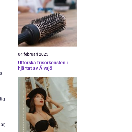
a
04 februari 2025
Utforska frisörkonsten i
hjärtat av Älvsjö
as
lig
ar,