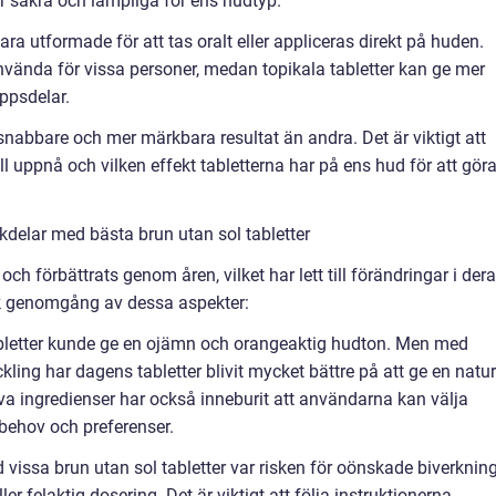
 är säkra och lämpliga för ens hudtyp.
ra utformade för att tas oralt eller appliceras direkt på huden.
använda för vissa personer, medan topikala tabletter kan ge mer
oppsdelar.
e snabbare och mer märkbara resultat än andra. Det är viktigt att
ll uppnå och vilken effekt tabletterna har på ens hud för att gör
delar med bästa brun utan sol tabletter
och förbättrats genom åren, vilket har lett till förändringar i der
isk genomgång av dessa aspekter:
tabletter kunde ge en ojämn och orangeaktig hudton. Men med
ing har dagens tabletter blivit mycket bättre på att ge en natur
va ingredienser har också inneburit att användarna kan välja
 behov och preferenser.
 vissa brun utan sol tabletter var risken för oönskade biverkning
er felaktig dosering. Det är viktigt att följa instruktionerna