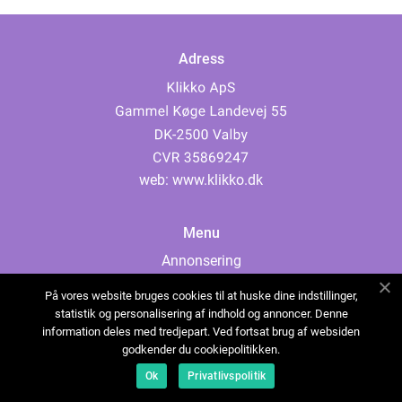
Adress
web:
www.klikko.dk
Menu
Annonsering
Om oss
På vores website bruges cookies til at huske dine indstillinger,
Cookies
statistik og personalisering af indhold og annoncer. Denne
information deles med tredjepart. Ved fortsat brug af websiden
Kontakta oss
godkender du cookiepolitikken.
Sitemap
Ok
Privatlivspolitik