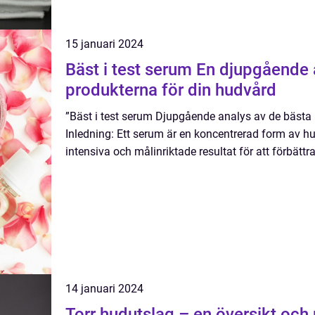
15 januari 2024
Bäst i test serum En djupgående analys av de bästa
produkterna för din hudvård
”Bäst i test serum Djupgående analys av de bästa 
Inledning: Ett serum är en koncentrerad form av h
intensiva och målinriktade resultat för att förbätt
14 januari 2024
Torr hudutslag – en översikt och