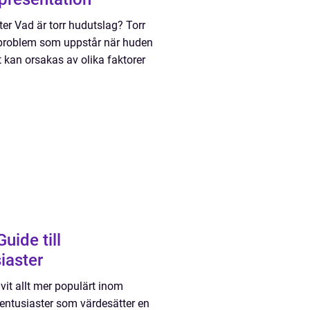
er Vad är torr hudutslag? Torr
udproblem som uppstår när huden
et kan orsakas av olika faktorer
ide till
iaster
vit allt mer populärt inom
sentusiaster som värdesätter en