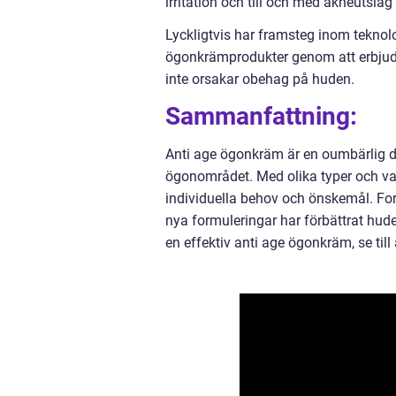
irritation och till och med akneutslag i
Lyckligtvis har framsteg inom teknolog
ögonkrämprodukter genom att erbjuda
inte orsakar obehag på huden.
Sammanfattning:
Anti age ögonkräm är en oumbärlig d
ögonområdet. Med olika typer och va
individuella behov och önskemål. For
nya formuleringar har förbättrat hud
en effektiv anti age ögonkräm, se til