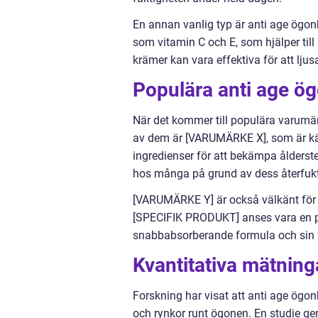
En annan vanlig typ är anti age ögon
som vitamin C och E, som hjälper till
krämer kan vara effektiva för att lj
Populära anti age 
När det kommer till populära varumä
av dem är [VARUMÄRKE X], som är kän
ingredienser för att bekämpa ålders
hos många på grund av dess återfukt
[VARUMÄRKE Y] är också välkänt för
[SPECIFIK PRODUKT] anses vara en pä
snabbabsorberande formula och sin f
Kvantitativa mätnin
Forskning har visat att anti age ögonk
och rynkor runt ögonen. En studie 