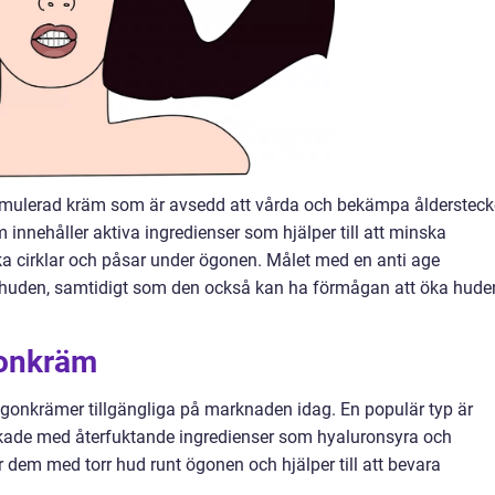
ormulerad kräm som är avsedd att vårda och bekämpa ålderstec
innehåller aktiva ingredienser som hjälper till att minska
örka cirklar och påsar under ögonen. Målet med en anti age
 huden, samtidigt som den också kan ha förmågan att öka hude
gonkräm
 ögonkrämer tillgängliga på marknaden idag. En populär typ är
kade med återfuktande ingredienser som hyaluronsyra och
r dem med torr hud runt ögonen och hjälper till att bevara