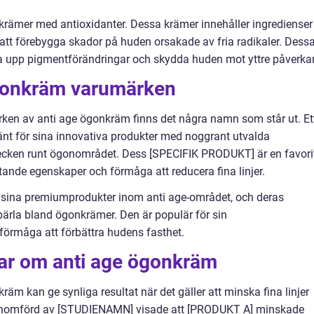
krämer med antioxidanter. Dessa krämer innehåller ingredienser
 att förebygga skador på huden orsakade av fria radikaler. Dess
usa upp pigmentförändringar och skydda huden mot yttre påverka
ögonkräm varumärken
rken av anti age ögonkräm finns det några namn som står ut. Et
t för sina innovativa produkter med noggrant utvalda
tecken runt ögonområdet. Dess [SPECIFIK PRODUKT] är en favori
ande egenskaper och förmåga att reducera fina linjer.
 sina premiumprodukter inom anti age-området, och deras
rla bland ögonkrämer. Den är populär för sin
örmåga att förbättra hudens fasthet.
gar om anti age ögonkräm
räm kan ge synliga resultat när det gäller att minska fina linjer
genomförd av [STUDIENAMN] visade att [PRODUKT A] minskade