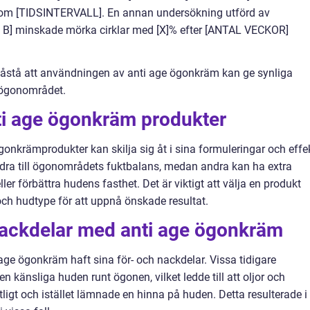
 inom [TIDSINTERVALL]. En annan undersökning utförd av
B] minskade mörka cirklar med [X]% efter [ANTAL VECKOR]
 påstå att användningen av anti age ögonkräm kan ge synliga
t ögonområdet.
nti age ögonkräm produkter
 ögonkrämprodukter kan skilja sig åt i sina formuleringar och effe
idra till ögonområdets fuktbalans, medan andra kan ha extra
ler förbättra hudens fasthet. Det är viktigt att välja en produkt
ch hudtype för att uppnå önskade resultat.
 nackdelar med anti age ögonkräm
i age ögonkräm haft sina för- och nackdelar. Vissa tidigare
en känsliga huden runt ögonen, vilket ledde till att oljor och
ligt och istället lämnade en hinna på huden. Detta resulterade i