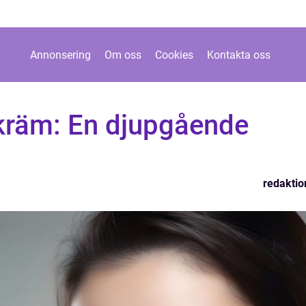
Annonsering
Om oss
Cookies
Kontakta oss
kräm: En djupgående
redaktio