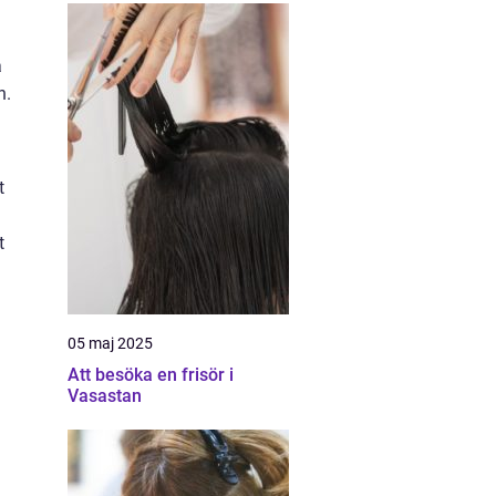
a
n.
t
t
05 maj 2025
Att besöka en frisör i
Vasastan