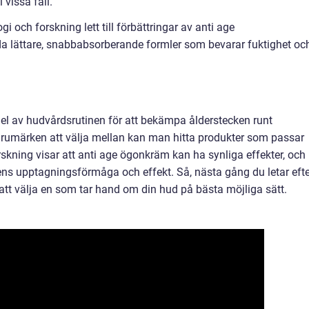
 vissa fall.
i och forskning lett till förbättringar av anti age
 lättare, snabbabsorberande formler som bevarar fuktighet oc
el av hudvårdsrutinen för att bekämpa ålderstecken runt
rumärken att välja mellan kan man hitta produkter som passar
skning visar att anti age ögonkräm kan ha synliga effekter, och
ens upptagningsförmåga och effekt. Så, nästa gång du letar efte
l att välja en som tar hand om din hud på bästa möjliga sätt.