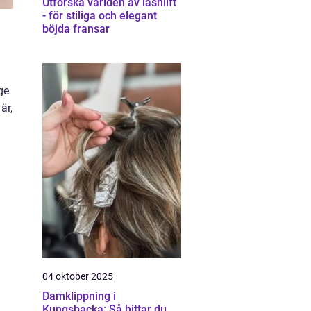
Utforska världen av lashlift
- för stiliga och elegant
böjda fransar
ge
är,
04 oktober 2025
Damklippning i
Kungsbacka: Så hittar du